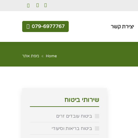
Facebook
Whatsapp
מאמרים
יצירת קשר
079-6977767
page
page
opens
opens
יצירת קשר
079-6977767
in
in
new
new
window
window
You are here:
Home
מפת אתר
שירותי ביטוח
ביטוח עובדים זרים
ביטוח בריאות וסיעודי