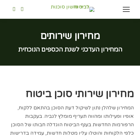
ebook
Whatsapp
page
page
opens
opens
מחירון שירותים
in
in
You are here:
new
new
המחירון העדכני לשנת הכספים הנוכחית
indow
window
מחירון שירותי סוכן ביטוח
המחירון שלהלן נתון לשיקול דעת הסוכן בהתאם ללקוח,
אופיו ופעילותו ומהווה תעריף מומלץ לגביה. בעקבות
הרפורמות החדשות בענף הביטוח הוגדלה חבותו של הסוכן
כלפי הלקוחות והוטלו עליו מטלות חדשות, עמידה בדרישות