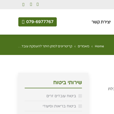
Facebook
Whatsapp
מאמרים
יצירת קשר
079-6977767
page
page
opens
opens
יצירת קשר
079-6977767
in
in
new
new
window
window
You are here:
Home
מאמרים
קריטריונים למתן היתר להעסקת עובד…
שירותי ביטוח
בלת
ביטוח עובדים זרים
ביטוח בריאות וסיעודי